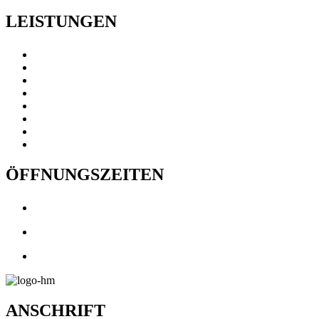
LEISTUNGEN
Entsorgung
Baustoffe
Containerdienste
Fuhrleistung
Tief- und Erdbau
Abbrucharbeiten
Forstarbeiten
Alle Leistungen
ÖFFNUNGSZEITEN
Mo - Fr: 07:00 bis 16:00 Uhr
Sonnabends: 08:00 bis 13:00 Uhr
Sonntags: Geschlossen
ANSCHRIFT