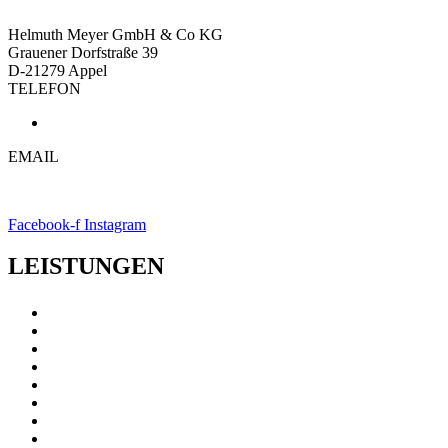
Helmuth Meyer GmbH & Co KG
Grauener Dorfstraße 39
D-21279 Appel
TELEFON
04165 / 6129
EMAIL
info@helmuth-meyer.de
Facebook-f
Instagram
LEISTUNGEN
Entsorgung
Baustoffe
Containerdienste
Fuhrleistung
Tief- und Erdbau
Abbrucharbeiten
Forstarbeiten
Alle Leistungen